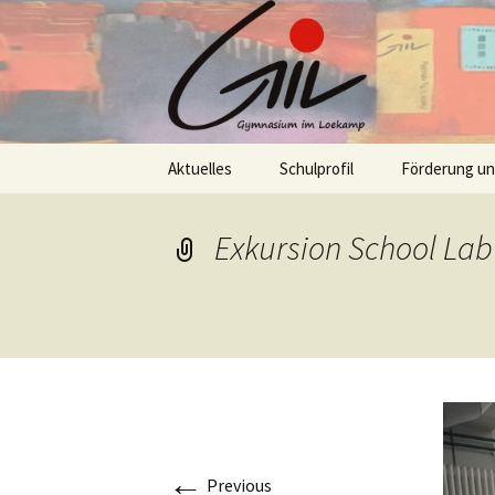
Skip
Aktuelles
Schulprofil
Förderung u
to
content
Exkursion School La
←
Previous