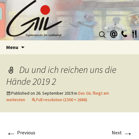
Suchen
nach:
Skip
Menu
to
content
Du und ich reichen uns die
Hände 2019 2
Published on
26. September 2019
in
Das GiL fliegt am
weitesten
Full resolution (1500 × 2666)
←
→
Previous
Next