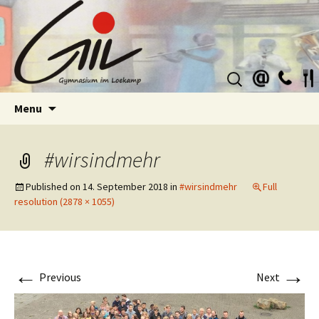
Suchen
nach:
Skip
Menu
to
content
#wirsindmehr
Published on
14. September 2018
in
#wirsindmehr
Full
resolution (2878 × 1055)
←
→
Previous
Next