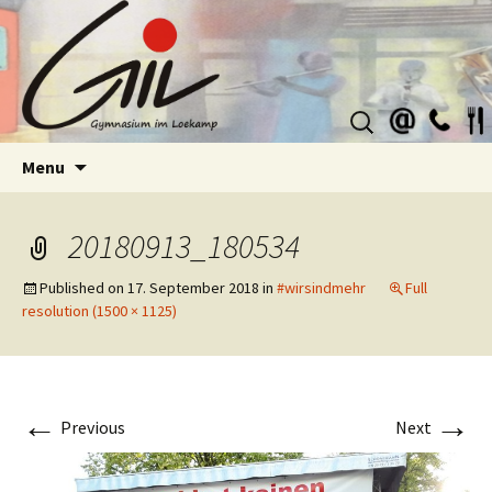
Suchen
nach:
Skip
Menu
to
content
20180913_180534
Published on
17. September 2018
in
#wirsindmehr
Full
resolution (1500 × 1125)
←
→
Previous
Next