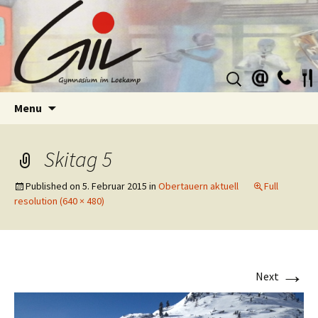
Suchen
nach:
Skip
Menu
to
content
Skitag 5
Published on
5. Februar 2015
in
Obertauern aktuell
Full
resolution (640 × 480)
→
Next