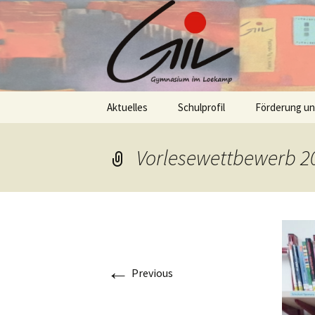
Skip
Aktuelles
Schulprofil
Förderung u
to
content
Vorlesewettbewerb 2
←
Previous