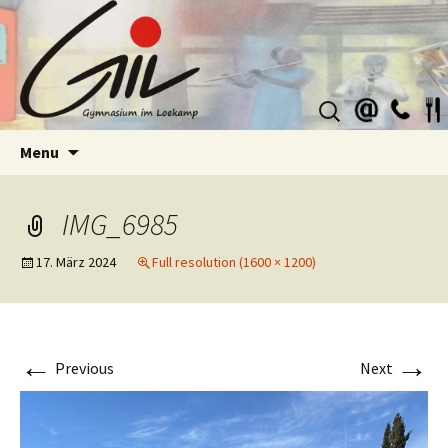
Suchen
nach:
Skip
Menu
to
content
IMG_6985
17. März 2024
Full resolution (1600 × 1200)
←
→
Previous
Next