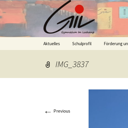
Skip
Aktuelles
Schulprofil
Förderung u
to
content
IMG_3837
←
Previous