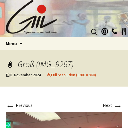
Suchen
nach:
Skip
Menu
to
content
Groß (IMG_9267)
8. November 2024
Full resolution (1280 × 960)
←
→
Previous
Next