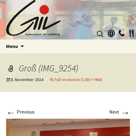
Suchen
nach:
Skip
Menu
to
content
Groß (IMG_9254)
8. November 2024
Full resolution (1280 × 960)
←
→
Previous
Next