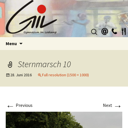
Suchen
nach:
Skip
Menu
to
content
Sternmarsch 10
28. Juni 2016
Full resolution (1500 × 1000)
←
→
Previous
Next