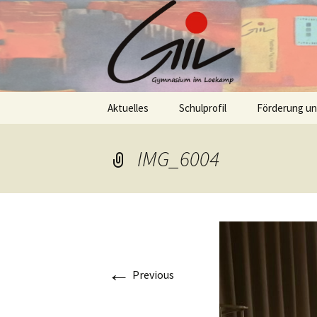
Skip
Aktuelles
Schulprofil
Förderung u
to
content
IMG_6004
←
Previous