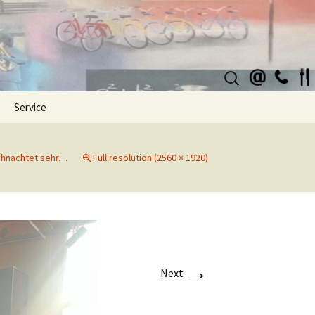
Suchen
nach:
Service
ihnachtet sehr…
Full resolution (2560 × 1920)
→
Next