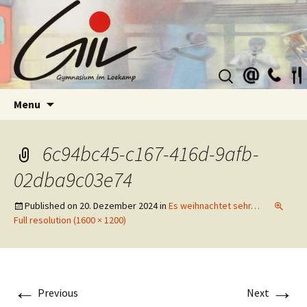
Suchen
nach:
Skip
Menu
to
content
6c94bc45-c167-416d-9afb-
02dba9c03e74
Published on
20. Dezember 2024
in
Es weihnachtet sehr…
Full resolution (1600 × 1200)
←
→
Previous
Next