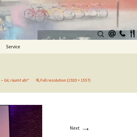
Suchen
nach:
Service
 – GiL räumt ab!“
Full resolution (1920 × 1557)
→
Next