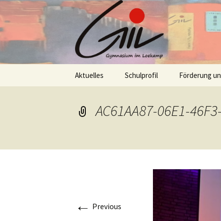
Skip
Aktuelles
Schulprofil
Förderung u
to
content
AC61AA87-06E1-46F3
←
Previous