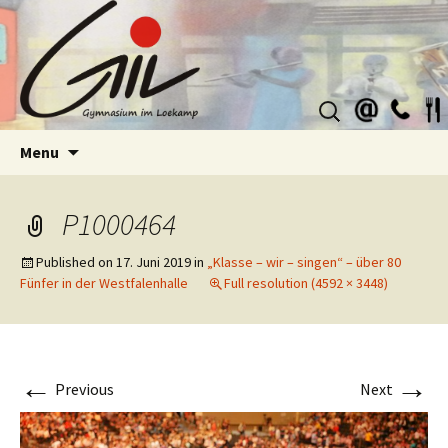
Suchen
nach:
Skip
Menu
to
content
P1000464
Published on
17. Juni 2019
in
„Klasse – wir – singen“ – über 80
Fünfer in der Westfalenhalle
Full resolution (4592 × 3448)
←
→
Previous
Next