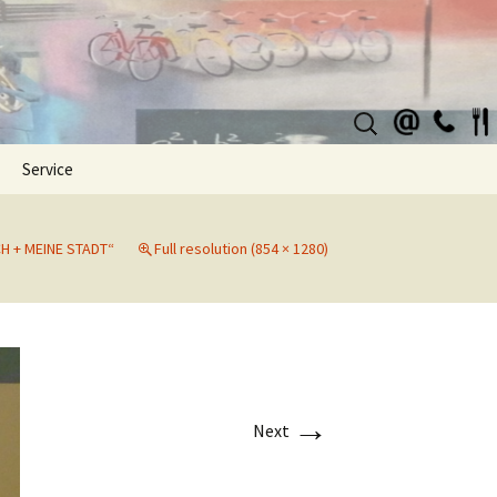
Suchen
nach:
Service
CH + MEINE STADT“
Full resolution (854 × 1280)
→
Next