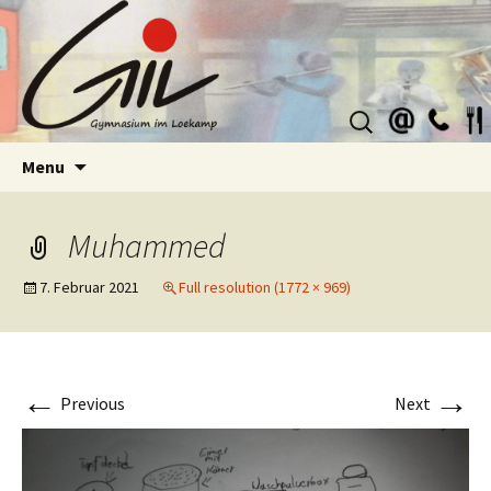
Suchen
nach:
Skip
Menu
to
content
Muhammed
7. Februar 2021
Full resolution (1772 × 969)
←
→
Previous
Next